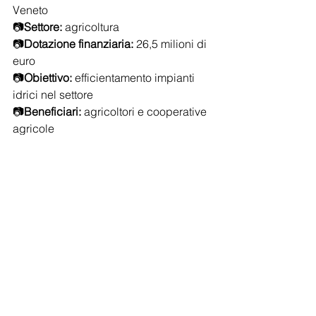
Veneto
📷
Settore:
 agricoltura
📷
Dotazione finanziaria:
 26,5 milioni di 
euro
📷
Obiettivo:
 efficientamento impianti 
idrici nel settore
📷
Beneficiari:
 agricoltori e cooperative 
agricole
📷
Spese ammissibili: 
riconversione/ammodernamento 
impianti di irrigazione, realizzazione 
invasi impermeabilizzati, etc.
📷
Tipo di finanziamento:
 contributo
📷
Procedura di selezione:
 valutativa a 
graduatoria
📷
Scadenza: 
12 aprile 2019