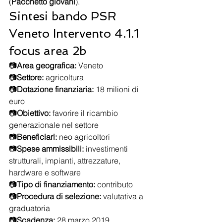
(
Pacchetto giovani
).
Sintesi bando PSR 
Veneto Intervento 4.1.1 
focus area 2b
📷
Area geografica:
 Veneto
📷
Settore:
 agricoltura
📷
Dotazione finanziaria:
 18 milioni di 
euro
📷
Obiettivo:
 favorire il ricambio 
generazionale nel settore
📷
Beneficiari:
 neo agricoltori
📷
Spese ammissibili: 
investimenti 
strutturali, impianti, attrezzature, 
hardware e software
📷
Tipo di finanziamento:
 contributo
📷
Procedura di selezione:
 valutativa a 
graduatoria
📷
Scadenza: 
28 marzo 2019