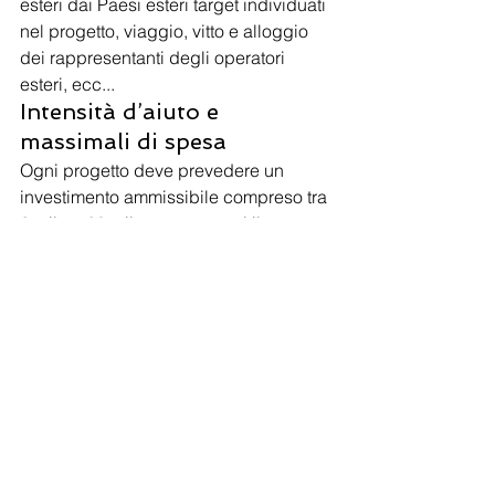
esteri dai Paesi esteri target individuati 
nel progetto, viaggio, vitto e alloggio 
dei rappresentanti degli operatori 
esteri, ecc...
Intensità d’aiuto e 
massimali di spesa
Ogni progetto deve prevedere un 
investimento ammissibile compreso tra 
6 mila e 20 mila euro, per cui il 
contributo ottenibile (50% delle spese 
ammissibili) va da un minimo di 3 mila 
ad un massimo di 20 mila euro.
I progetti dovranno realizzarsi in un 
arco temporale che va dal 1° gennaio 
al 31 dicembre 2019.