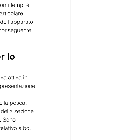
on i tempi è 
rticolare, 
dell’apparato 
 conseguente 
r lo 
a attiva in 
 presentazione 
ella pesca, 
 della sezione 
. Sono 
relativo albo.