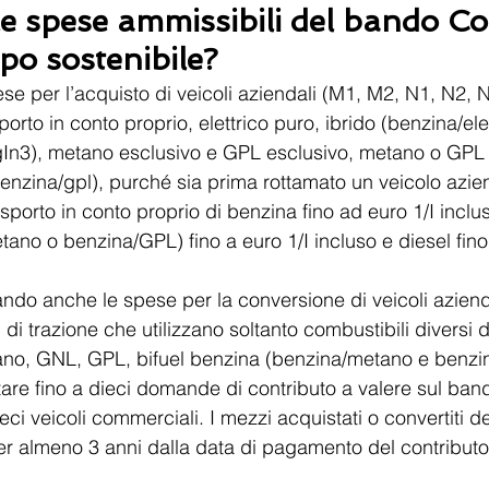
e spese ammissibili del bando Con
ppo sostenibile?
se per l’acquisto di veicoli aziendali (M1, M2, N1, N2, 
porto in conto proprio, elettrico puro, ibrido (benzina/elet
In3), metano esclusivo e GPL esclusivo, metano o GPL 
nzina/gpl), purché sia prima rottamato un veicolo azie
asporto in conto proprio di benzina fino ad euro 1/I incluso
ano o benzina/GPL) fino a euro 1/I incluso e diesel fino
o anche le spese per la conversione di veicoli aziendal
di trazione che utilizzano soltanto combustibili diversi d
tano, GNL, GPL, bifuel benzina (benzina/metano e benzi
re fino a dieci domande di contributo a valere sul ban
eci veicoli commerciali. I mezzi acquistati o convertiti 
per almeno 3 anni dalla data di pagamento del contributo