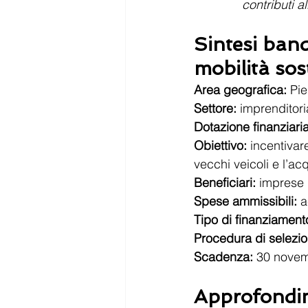
contributi a
Sintesi band
mobilità sos
Area geografica:
 Pi
Settore:
 imprenditori
Dotazione finanziaria
Obiettivo:
 incentivar
vecchi veicoli e l’ac
Beneficiari:
 imprese
Spese ammissibili: 
a
Tipo di finanziament
Procedura di selezio
Scadenza: 
30 nove
Approfondi