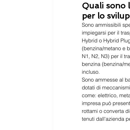
Quali sono l
per lo svilu
Sono ammissibili spe
impiegarsi per il tras
Hybrid o Hybrid Plug
(benzina/metano e be
N1, N2, N3) per il tr
benzina (benzina/met
incluso.
Sono ammesse al band
dotati di meccanismi 
come: elettrico, me
impresa può presenta
rottami o converta di
tenuti dall'azienda 