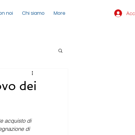
on noi
Chi siamo
More
Acc
ovo dei
te acquisto di 
egnazione di 