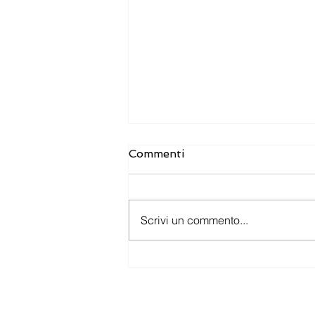
Commenti
Scrivi un commento...
Nuovi bandi e agevolazioni
per le imprese: le
opportunità da non
perdere