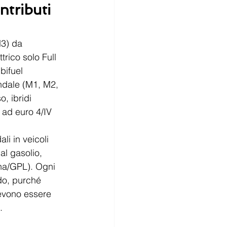
tributi 
N3) da 
trico solo Full 
bifuel 
ndale (M1, M2, 
, ibridi 
 ad euro 4/IV 
i in veicoli 
al gasolio, 
na/GPL). Ogni 
do, purché 
devono essere 
.