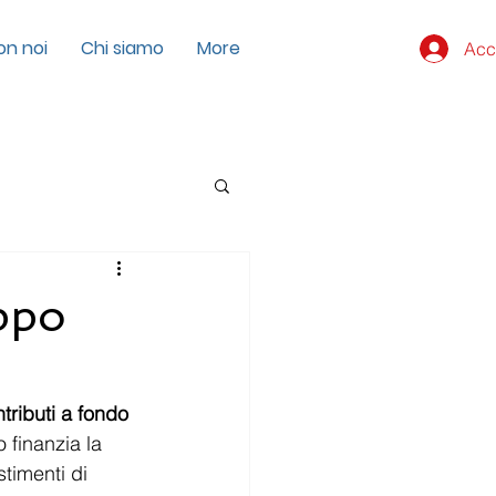
on noi
Chi siamo
More
Acc
uppo
tributi a fondo 
 finanzia la 
timenti di 