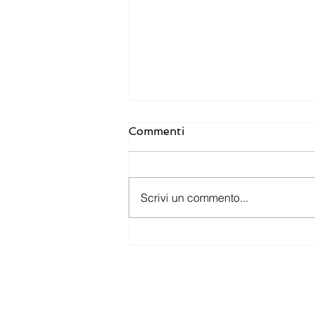
Commenti
Scrivi un commento...
Nuovi bandi e agevolazioni
per le imprese: le
opportunità da non
perdere