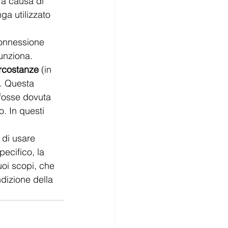
 a causa di 
ga utilizzato 
connessione 
funziona.
rcostanze
 (in 
i. Questa 
fosse dovuta 
. In questi 
 di usare 
pecifico, la 
oi scopi, che 
dizione della 