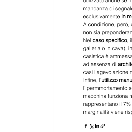
utilizzato anche se 
mancanza di segnale i
esclusivamente 
in m
A condizione, però, 
non sia preponderante
Nel 
caso specifico
, 
galleria o in cava), 
casistica è ammessa
ad assenza di 
archit
casi l’agevolazione 
Infine, l’
utilizzo man
l’ipermmortamento s
macchina funziona ma
rappresentano il 7% 
marginalità viene ris