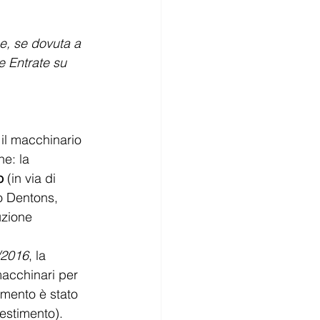
e, se dovuta a 
e Entrate su 
il macchinario 
he: la 
o
 (in via di 
o Dentons, 
uzione 
/2016
, la 
acchinari per 
amento è stato 
vestimento).