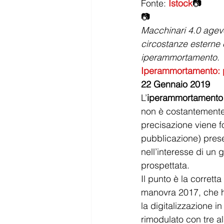
Fonte: 
Istock
📷
📷
Macchinari 4.0 agev
circostanze esterne e
iperammortamento.
Iperammortamento: p
22 Gennaio 2019
L’
iperammortamento
non è costantemente
precisazione viene fo
pubblicazione) prese
nell’interesse di un
prospettata.
Il punto è la corretta 
manovra 2017, che ha
la digitalizzazione 
rimodulato con tre al