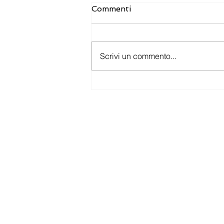
Commenti
Scrivi un commento...
Nuovi bandi e agevolazioni
per le imprese: le
opportunità da non
perdere
New Skills Group Srl
Società specializzata in fin
e nei contributi a fondo per
P.IVA/C.F. 12618860014