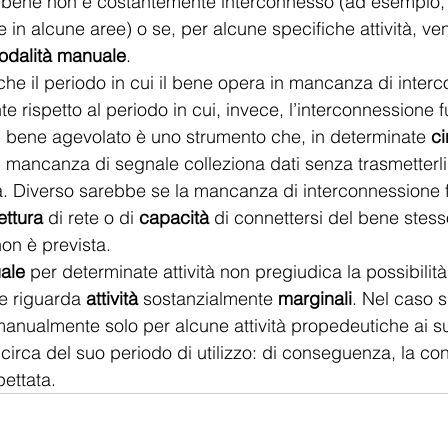
il bene non è costantemente interconnesso (ad esempio,
n alcune aree) o se, per alcune specifiche attività, ven
odalità manuale
.
che il periodo in cui il bene opera in mancanza di inter
 rispetto al periodo in cui, invece, l’interconnessione 
il bene agevolato è uno strumento che, in determinate 
ci
in mancanza di segnale colleziona dati senza trasmetterl
. Diverso sarebbe se la mancanza di interconnessione 
ettura 
di rete o di 
capacità
 di connettersi del bene stesso
non è prevista.
uale
 per determinate attività non pregiudica la possibilità
e riguarda 
attività
 sostanzialmente 
marginali
. Nel caso s
nualmente solo per alcune attività propedeutiche ai su
circa del suo periodo di utilizzo: di conseguenza, la con
pettata.