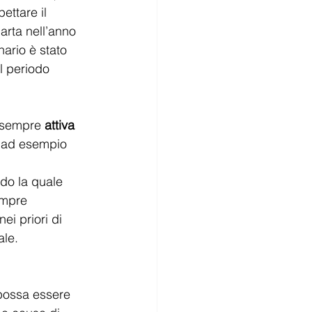
ettare il 
arta nell’anno 
nario è stato 
l periodo 
e sempre 
attiva
, ad esempio 
do la quale 
empre 
i priori di 
le. 
possa essere 