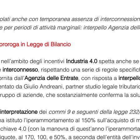
olati anche con temporanea assenza di interconnession
 per periodi di attività marginali: interpello Agenzia dell
roroga in Legge di Bilancio
 nell’ambito degli incentivi 
Industria 4.0
 spetta anche se 
 
interconnesso
, rispettando una serie di regole specific
rnita dall’
Agenzia delle Entrate
, con risposta a 
interpell
ntato da Giulio Andreani, partner studio legale tributari
 gruppo di aziende, che sostanzialmente conferma la sol
interpretazione
 dei 
commi 9 e seguenti della legge 232
 istituto l’iperammortamento al 150% sull’acquisto di m
in chiave 4.0 (con la manovra di quest’anno l’iperammort
iquote, al 170, 100, e 50%, a seconda dell’entità dell’in