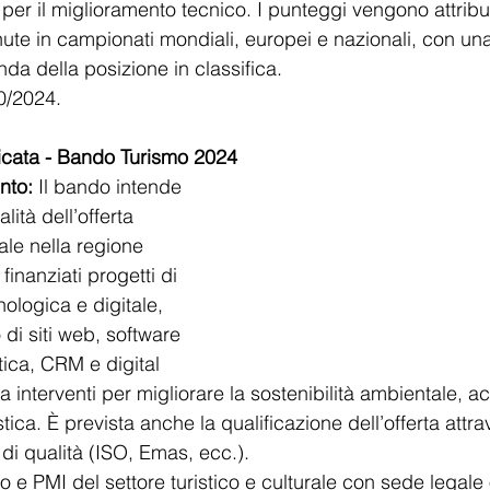
 per il miglioramento tecnico. I punteggi vengono attribuit
nute in campionati mondiali, europei e nazionali, con una
nda della posizione in classifica.
0/2024​.
licata - Bando Turismo 2024
nto:
 Il bando intende 
lità dell’offerta 
rale nella regione 
finanziati progetti di 
ologica e digitale, 
 di siti web, software 
tica, CRM e digital 
a interventi per migliorare la sostenibilità ambientale, acc
tica. È prevista anche la qualificazione dell’offerta attra
 di qualità (ISO, Emas, ecc.).
o e PMI del settore turistico e culturale con sede legale o