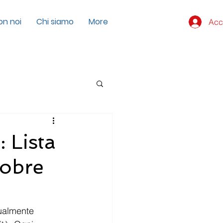
on noi
Chi siamo
More
Acc
 Lista
tobre
tualmente 