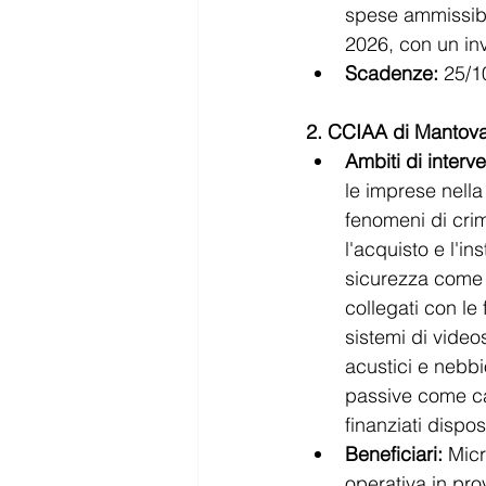
spese ammissibil
2026, con un in
Scadenze:
 25/1
2. CCIAA di Mantov
Ambiti di interve
le imprese nella
fenomeni di crim
l'acquisto e l'ins
sicurezza come a
collegati con le 
sistemi di video
acustici e nebbi
passive come cas
finanziati dispos
Beneficiari:
 Mic
operativa in pro