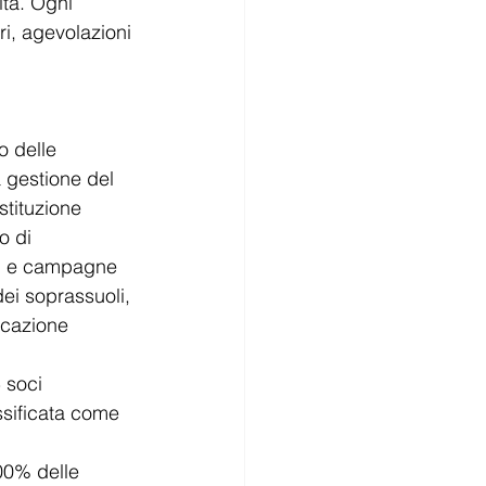
ità. Ogni 
ri, agevolazioni 
o delle 
 gestione del 
stituzione 
o di 
ici e campagne 
ei soprassuoli, 
ficazione 
 soci 
ssificata come 
00% delle 