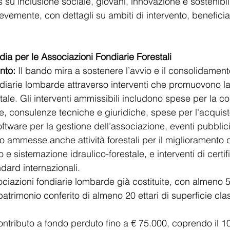
s su inclusione sociale, giovani, innovazione e sostenibil
vemente, con dettagli su ambiti di intervento, beneficia
dia per le Associazioni Fondiarie Forestali
nto:
 Il bando mira a sostenere l’avvio e il consolidament
diarie lombarde attraverso interventi che promuovono la
tale. Gli interventi ammissibili includono spese per la co
e, consulenze tecniche e giuridiche, spese per l'acquist
oftware per la gestione dell’associazione, eventi pubbl
o ammesse anche attività forestali per il miglioramento d
ino e sistemazione idraulico-forestale, e interventi di certi
ndard internazionali.
ciazioni fondiarie lombarde già costituite, con almeno 5
 patrimonio conferito di almeno 20 ettari di superficie cla
ontributo a fondo perduto fino a € 75.000, coprendo il 1