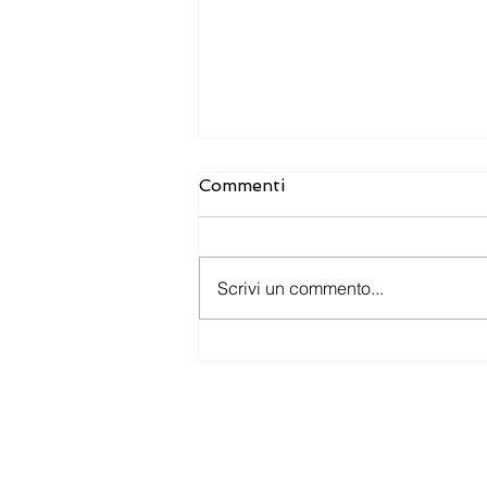
Commenti
Scrivi un commento...
Nuovi bandi e agevolazioni
per le imprese: le
opportunità da non
perdere
New Skills Group Srl