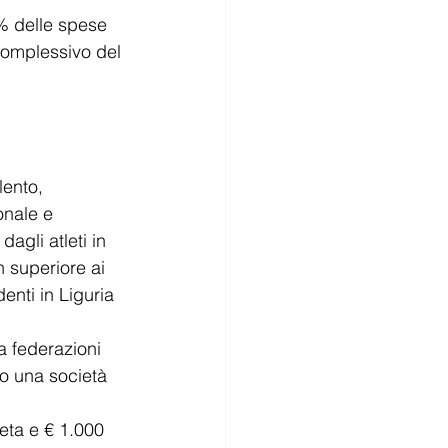
% delle spese 
complessivo del 
lento, 
onale e 
dagli atleti in 
n superiore ai 
enti in Liguria 
 a federazioni 
so una società 
leta e € 1.000 