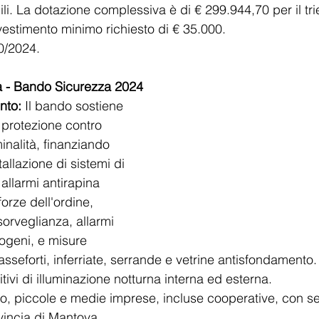
i. La dotazione complessiva è di € 299.944,70 per il tr
vestimento minimo richiesto di € 35.000.
0/2024​.
a - Bando Sicurezza 2024
nto:
 Il bando sostiene 
 protezione contro 
inalità, finanziando 
tallazione di sistemi di 
llarmi antirapina 
forze dell'ordine, 
sorveglianza, allarmi 
ogeni, e misure 
seforti, inferriate, serrande e vetrine antisfondamento. 
itivi di illuminazione notturna interna ed esterna.
ro, piccole e medie imprese, incluse cooperative, con se
vincia di Mantova.