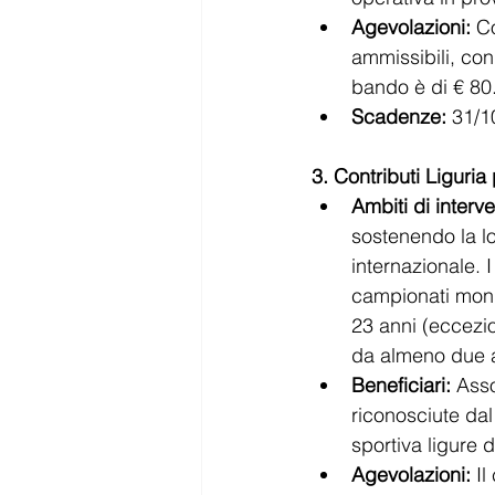
Agevolazioni:
 C
ammissibili, con
bando è di € 80
Scadenze:
 31/1
3. Contributi Liguria
Ambiti di interve
sostenendo la lo
internazionale. I
campionati mondi
23 anni (eccezion
da almeno due 
Beneficiari:
 Asso
riconosciute dal
sportiva ligure 
Agevolazioni:
 Il