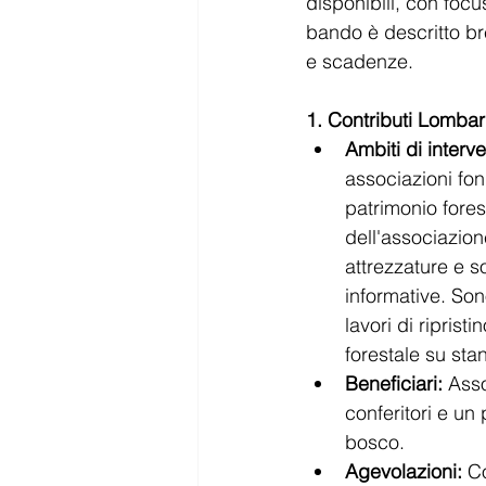
disponibili, con focu
bando è descritto bre
e scadenze.
1. Contributi Lombar
Ambiti di interve
associazioni fon
patrimonio fores
dell'associazion
attrezzature e s
informative. Son
lavori di riprist
forestale su sta
Beneficiari:
 Asso
conferitori e un
bosco.
Agevolazioni:
 C