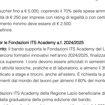
oucher fino a € 5.000, coprendo il 70% delle spese ammi
ità di € 250 per imprese con rating di legalità o con certi
timento minimo deve essere di € 2.500.
finire​.
per le Fondazioni ITS Academy a.f. 2024/2025
nto:
 Il bando supporta le Fondazioni ITS Academy del L
percorsi formativi innovativi nell’anno 2024/2025, finalizza
nica superiore. I corsi devono essere articolati in semestr
attività teoriche, pratiche e di laboratorio, e almeno il 
cato a stage e tirocini, anche all'estero. È richiesta la 
nienti dal mondo del lavoro per almeno il 60% del monte
dazioni ITS Academy della Regione Lazio beneficiarie d
dalla graduatoria della prima edizione del bando.