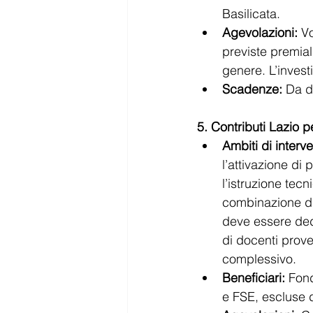
Basilicata.
Agevolazioni:
 V
previste premial
genere. L’inves
Scadenze:
 Da de
5. Contributi Lazio 
Ambiti di interve
l’attivazione di 
l’istruzione tec
combinazione di 
deve essere dedi
di docenti prove
complessivo.
Beneficiari:
 Fon
e FSE, escluse 